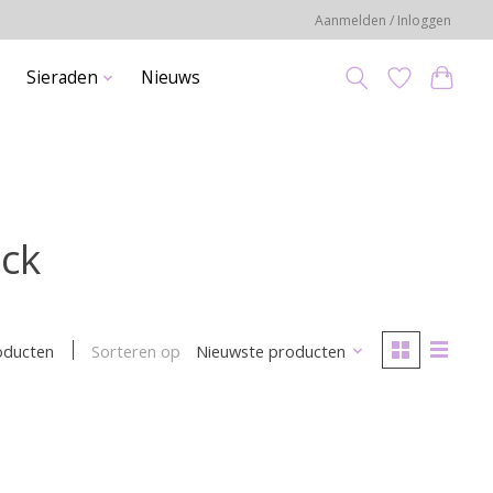
Aanmelden / Inloggen
Sieraden
Nieuws
ick
Sorteren op
Nieuwste producten
oducten