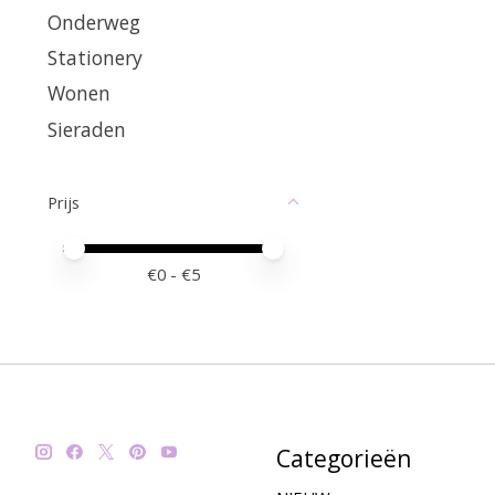
Onderweg
Stationery
Wonen
Sieraden
Prijs
Minimale prijswaarde
Price maximum value
€
0
- €
5
Categorieën