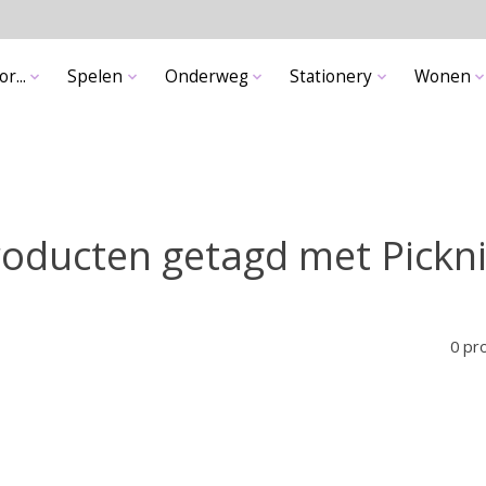
r...
Spelen
Onderweg
Stationery
Wonen
oducten getagd met Pickn
0 pr