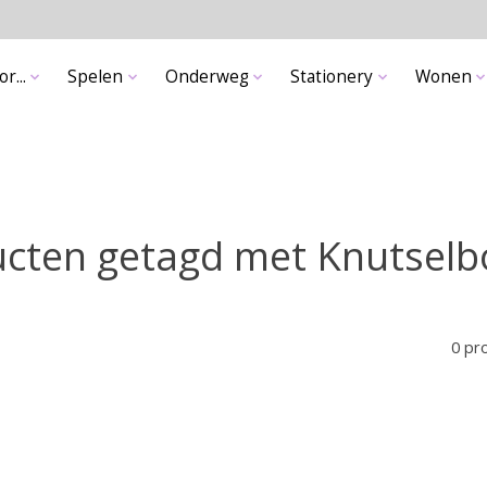
r...
Spelen
Onderweg
Stationery
Wonen
cten getagd met Knutsel
0 pr