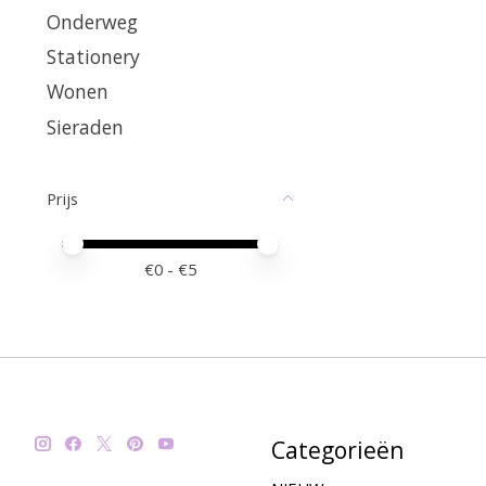
Onderweg
Stationery
Wonen
Sieraden
Prijs
Minimale prijswaarde
Price maximum value
€
0
- €
5
Categorieën